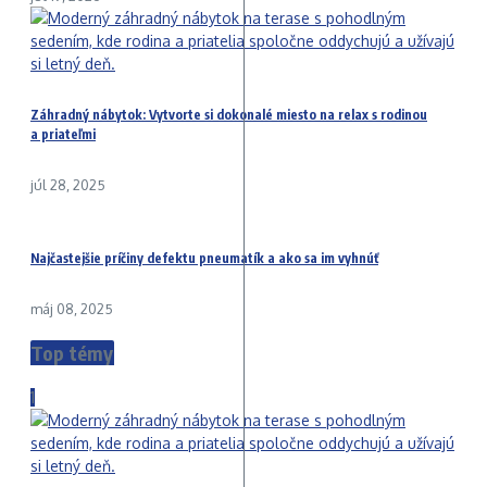
Záhradný nábytok: Vytvorte si dokonalé miesto na relax s rodinou
a priateľmi
júl 28, 2025
Najčastejšie príčiny defektu pneumatík a ako sa im vyhnúť
máj 08, 2025
Top témy
1