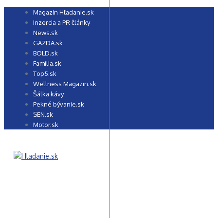
Preskočiť
Magazín Hľadanie.sk
na
Inzercia a PR články
obsah
News.sk
GAZDA.sk
BOLD.sk
Família.sk
Top5.sk
Wellness Magazin.sk
Šálka kávy
Pekné bývanie.sk
SEN.sk
Motor.sk