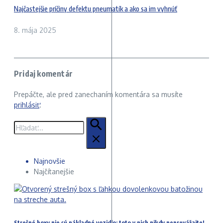
Najčastejšie príčiny defektu pneumatík a ako sa im vyhnúť
8. mája 2025
Pridaj komentár
Prepáčte, ale pred zanechaním komentára sa musíte
prihlásiť
.
Hľadať:
Najnovšie
Najčítanejšie
Strešné boxy nie sú nákladné vozidlo: toto v nich nikdy neprevážajte!