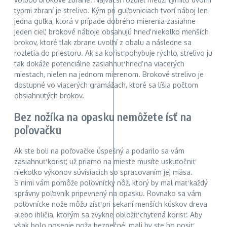
typmi zbraní je strelivo. Kým pri guľovniciach tvorí náboj len
jedna guľka, ktorá v prípade dobrého mierenia zasiahne
jeden cieľ, brokové náboje obsahujú hneď niekoľko menších
brokov, ktoré tlak zbrane uvoľní z obalu a následne sa
rozletia do priestoru. Ak sa korisť pohybuje rýchlo, strelivo ju
tak dokáže potenciálne zasiahnuť hneď na viacerých
miestach, nielen na jednom mierenom. Brokové strelivo je
dostupné vo viacerých gramážach, ktoré sa líšia počtom
obsiahnutých brokov.
Bez nožíka na opasku nemôžete ísť na
poľovačku
Ak ste boli na poľovačke úspešný a podarilo sa vám
zasiahnuť korisť, už priamo na mieste musíte uskutočniť
niekoľko výkonov súvisiacich so spracovaním jej mäsa.
S nimi vám pomôže poľovnícky nôž, ktorý by mal mať každý
správny poľovník pripevnený na opasku. Rovnako sa vám
poľovnícke nože môžu zísť pri sekaní menších kúskov dreva
alebo ihličia, ktorým sa zvykne obložiť chytená korisť. Aby
však bolo nosenie noža bezpečné, mali by ste ho nosiť