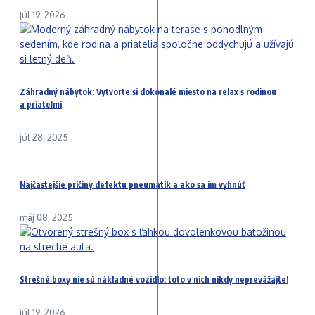
júl 19, 2026
Záhradný nábytok: Vytvorte si dokonalé miesto na relax s rodinou
a priateľmi
júl 28, 2025
Najčastejšie príčiny defektu pneumatík a ako sa im vyhnúť
máj 08, 2025
Strešné boxy nie sú nákladné vozidlo: toto v nich nikdy neprevážajte!
júl 19, 2026