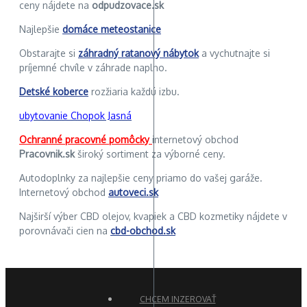
ceny nájdete na
odpudzovace.sk
Najlepšie
domáce meteostanice
Obstarajte si
záhradný ratanový nábytok
a vychutnajte si
príjemné chvíle v záhrade naplno.
Detské koberce
rozžiaria každú izbu.
ubytovanie Chopok Jasná
Ochranné pracovné pomôcky
internetový obchod
Pracovnik.sk
široký sortiment za výborné ceny.
Autodoplnky za najlepšie ceny priamo do vašej garáže.
Internetový obchod
autoveci.sk
Najširší výber CBD olejov, kvapiek a CBD kozmetiky nájdete v
porovnávači cien na
cbd-obchod.sk
CHCEM INZEROVAŤ