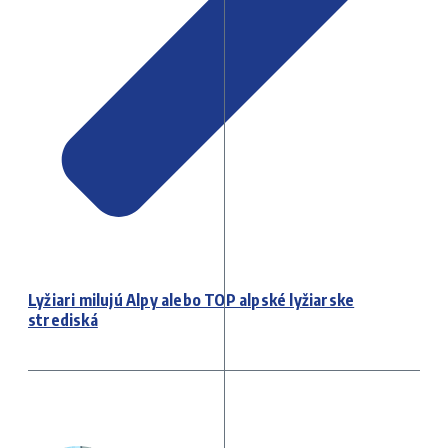
Lyžiari milujú Alpy alebo TOP alpské lyžiarske
strediská