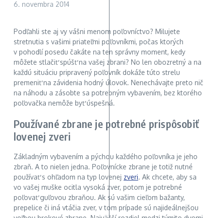
6. novembra 2014
Podľahli ste aj vy vášni menom poľovníctvo? Milujete
stretnutia s vašimi priateľmi poľovníkmi, počas ktorých
v pohodlí posedu čakáte na ten správny moment, kedy
môžete stlačiť spúšť na vašej zbrani? No len obozretný a na
každú situáciu pripravený poľovník dokáže túto strelu
premeniť na závidenia hodný úlovok. Nenechávajte preto nič
na náhodu a zásobte sa potrebným vybavením, bez ktorého
poľovačka nemôže byť úspešná.
Používané zbrane je potrebné prispôsobiť
lovenej zveri
Základným vybavením a pýchou každého poľovníka je jeho
zbraň. A to nielen jedna. Poľovnícke zbrane je totiž nutné
používať s ohľadom na typ lovenej
zveri
. Ak chcete, aby sa
vo vašej muške ocitla vysoká zver, potom je potrebné
poľovať guľovou zbraňou. Ak sú vašim cieľom bažanty,
prepelice či iná vtáčia zver, v tom prípade sú najideálnejšou
voľbou brokové zbrane. Najväčší rozdiel medzi týmito dvomi