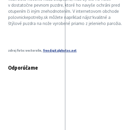
v dostatočne pevnom puzdre, ktoré ho navyše ochráni pred
otupením či iným znehodnotením. V internetovom obchode
polovnickepotreby.sk môžete napríklad nájsť kvalitné a
štýlové puzdra na nože vyrobené priamo z jelenieho parožia.
zdroj foto: vectorolie,
freedigitalphotos.net
Odporúčame