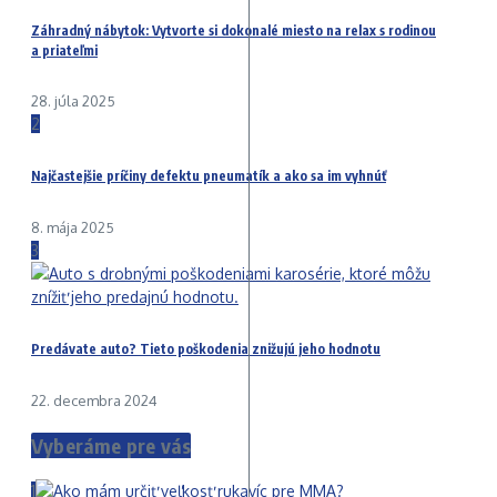
Záhradný nábytok: Vytvorte si dokonalé miesto na relax s rodinou
a priateľmi
28. júla 2025
2
Najčastejšie príčiny defektu pneumatík a ako sa im vyhnúť
8. mája 2025
3
Predávate auto? Tieto poškodenia znižujú jeho hodnotu
22. decembra 2024
Vyberáme pre vás
1