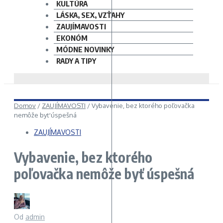
KULTÚRA
LÁSKA, SEX, VZŤAHY
ZAUJÍMAVOSTI
EKONÓM
MÓDNE NOVINKY
RADY A TIPY
Domov
/
ZAUJÍMAVOSTI
/
Vybavenie, bez ktorého poľovačka
nemôže byť úspešná
ZAUJÍMAVOSTI
Vybavenie, bez ktorého
poľovačka nemôže byť úspešná
Od
admin