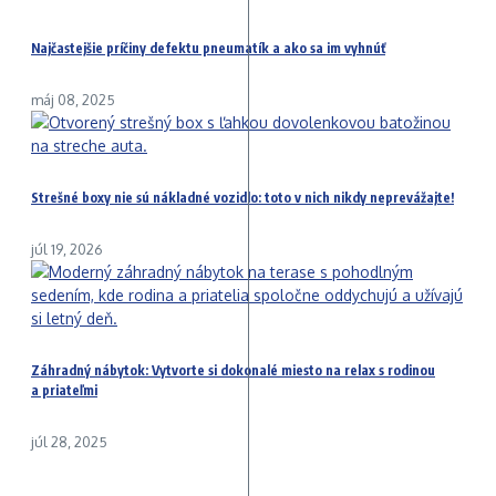
Najčastejšie príčiny defektu pneumatík a ako sa im vyhnúť
máj 08, 2025
Strešné boxy nie sú nákladné vozidlo: toto v nich nikdy neprevážajte!
júl 19, 2026
Záhradný nábytok: Vytvorte si dokonalé miesto na relax s rodinou
a priateľmi
júl 28, 2025