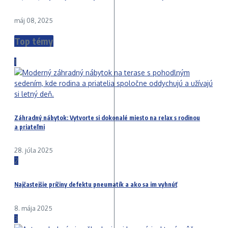
máj 08, 2025
Top témy
1
Záhradný nábytok: Vytvorte si dokonalé miesto na relax s rodinou
a priateľmi
28. júla 2025
2
Najčastejšie príčiny defektu pneumatík a ako sa im vyhnúť
8. mája 2025
3