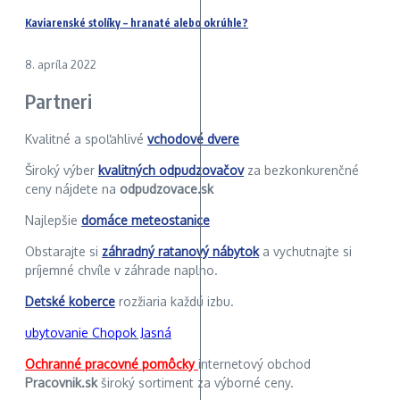
Kaviarenské stolíky – hranaté alebo okrúhle?
8. apríla 2022
Partneri
Kvalitné a spoľahlivé
vchodové dvere
Široký výber
kvalitných odpudzovačov
za bezkonkurenčné
ceny nájdete na
odpudzovace.sk
Najlepšie
domáce meteostanice
Obstarajte si
záhradný ratanový nábytok
a vychutnajte si
príjemné chvíle v záhrade naplno.
Detské koberce
rozžiaria každú izbu.
ubytovanie Chopok Jasná
Ochranné pracovné pomôcky
internetový obchod
Pracovnik.sk
široký sortiment za výborné ceny.