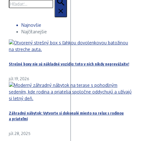
Hľadať:
Najnovšie
Najčítanejšie
Strešné boxy nie sú nákladné vozidlo: toto v nich nikdy neprevážajte!
júl 19, 2026
Záhradný nábytok: Vytvorte si dokonalé miesto na relax s rodinou
a priateľmi
júl 28, 2025