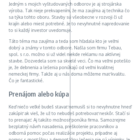
Jedným s mojich vyštudovaných odborov je aj strojárska
výroba. Tak nieje prekvapením, že ma zaujíma aj technika čo
sa týka tohto oboru. Stavby sú všeobecne v rozvoji či už
krajín alebo miest potrebné. Je to nevyhnutné napredovanie
to si každý investor uvedomuje.
Táto téma ma zaujíma a teda som hľadala kto je veľmi
dobrý a známy v tomto odbore. Našla som firmu Tebau,
spol. s r.o. možno si už videl niekde reklamu na aktívnej
stavbe. Dozvedela som sa skvelé veci. Čo ma veľmi potešilo
je, že debnenia a lešenia ponúkajú od veľmi kvalitnej
nemeckej firmy. Takže aj u nás doma môžeme mať kvalitu.
Čo je fantastické.
Prenájom alebo kúpa
Keď niečo veľké budeš stavať nemusíš si to nevyhnutne hneď
zakúpiť ak vieš, že už to nebudeš potrebovať neskôr. Stačí si
to prenajať. Aj takúto možnosť ponúka firma. Samozrejme
bezplatný návrh nasadenia, preškolenie pracovníkov a
odborná pomoc počas realizácie projektu, prípadne aj
pomoc s montážou a demontážou lešenia nie sú výnimky. Je