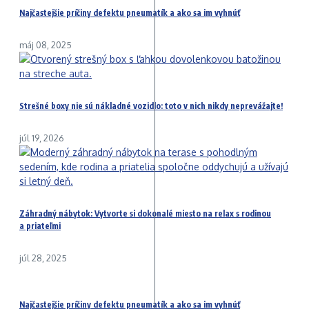
Najčastejšie príčiny defektu pneumatík a ako sa im vyhnúť
máj 08, 2025
Strešné boxy nie sú nákladné vozidlo: toto v nich nikdy neprevážajte!
júl 19, 2026
Záhradný nábytok: Vytvorte si dokonalé miesto na relax s rodinou
a priateľmi
júl 28, 2025
Najčastejšie príčiny defektu pneumatík a ako sa im vyhnúť