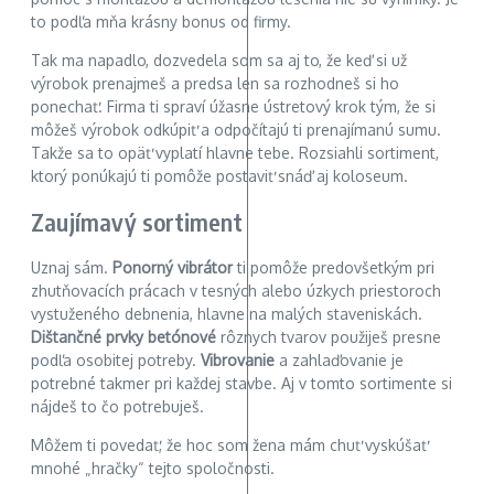
to podľa mňa krásny bonus od firmy.
Tak ma napadlo, dozvedela som sa aj to, že keď si už
výrobok prenajmeš a predsa len sa rozhodneš si ho
ponechať. Firma ti spraví úžasne ústretový krok tým, že si
môžeš výrobok odkúpiť a odpočítajú ti prenajímanú sumu.
Takže sa to opäť vyplatí hlavne tebe. Rozsiahli sortiment,
ktorý ponúkajú ti pomôže postaviť snáď aj koloseum.
Zaujímavý sortiment
Uznaj sám.
Ponorný vibrátor
ti pomôže predovšetkým pri
zhutňovacích prácach v tesných alebo úzkych priestoroch
vystuženého debnenia, hlavne na malých staveniskách.
Dištančné prvky betónové
rôznych tvarov použiješ presne
podľa osobitej potreby.
Vibrovanie
a zahlaďovanie je
potrebné takmer pri každej stavbe. Aj v tomto sortimente si
nájdeš to čo potrebuješ.
Môžem ti povedať, že hoc som žena mám chuť vyskúšať
mnohé „hračky“ tejto spoločnosti.