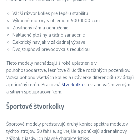
Väčší rázvor kolies pre lepšiu stabilitu
Výkonné motory s objemom 500-1000 ccm
Zosilnený rám a odpruženie
Nákladné plošiny a ťažné zariadenie
Elektrický navijak v základnej výbave
Dvojstupňová prevodovka s redukciou
Tieto modely nachádzajú široké uplatnenie v
poľnohospodárstve, lesníctve či údržbe rozľahlých pozemkov.
Vďaka pohonu všetkých kolies a uzávierke diferenciálu zvládajú
aj náročný terén. Pracovná
štvorkolka
sa stane vašim verným
a silným spolupracovníkom.
Športové štvorkolky
Športové modely predstavujú druhý koniec spektra modelov
týchto strojov. Sú ľahšie, agilnejšie a ponúkajú adrenalínový
zážitok z jazdy. Ich hlavné charakteristiky: