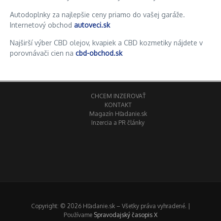
Autodoplnky za najlepšie ceny priamo do vašej garáže.
Internetový obchod
autoveci.sk
Najširší výber CBD olejov, kvapiek a CBD kozmetiky nájdete v
porovnávači cien na
cbd-obchod.sk
CHCEM INZEROVAŤ
KONTAKT
Magazín Hľadanie.sk
Inzercia a PR články
Copyright: © 2026 Hľadanie.sk – Všetky práva vyhradené. |
Používame
Spravodajský časopis X