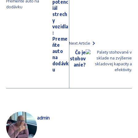
potenc
iál
strech
y
vozidla
:
Preme
Next Article
ňte
auto
Čo je
na
stohov
dodávk
anie?
u
admin