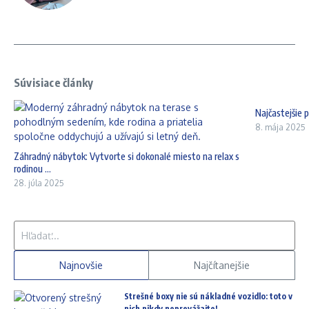
Súvisiace články
Najčastejšie 
8. mája 2025
Záhradný nábytok: Vytvorte si dokonalé miesto na relax s
rodinou ...
28. júla 2025
Hľadať:
Najnovšie
Najčítanejšie
Strešné boxy nie sú nákladné vozidlo: toto v
nich nikdy neprevážajte!