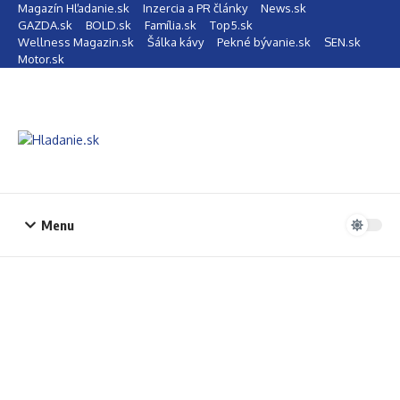
Preskočiť na obsah
Magazín Hľadanie.sk
Inzercia a PR články
News.sk
GAZDA.sk
BOLD.sk
Família.sk
Top5.sk
Wellness Magazin.sk
Šálka kávy
Pekné bývanie.sk
SEN.sk
Motor.sk
Menu