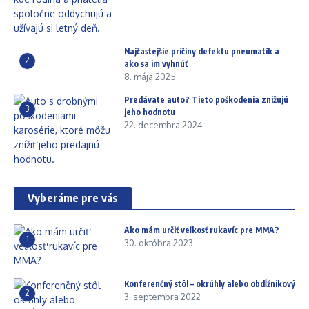
Najčastejšie príčiny defektu pneumatík a
2
ako sa im vyhnúť
8. mája 2025
Predávate auto? Tieto poškodenia znižujú
3
jeho hodnotu
22. decembra 2024
Vyberáme pre vás
Ako mám určiť veľkosť rukavíc pre MMA?
1
30. októbra 2023
Konferenčný stôl – okrúhly alebo obdĺžnikový
2
3. septembra 2022