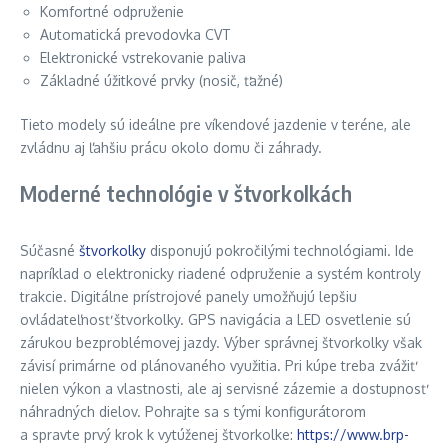
Komfortné odpruženie
Automatická prevodovka CVT
Elektronické vstrekovanie paliva
Základné úžitkové prvky (nosič, ťažné)
Tieto modely sú ideálne pre víkendové jazdenie v teréne, ale
zvládnu aj ľahšiu prácu okolo domu či záhrady.
Moderné technológie v štvorkolkách
Súčasné
štvorkolky
disponujú pokročilými technológiami. Ide
napríklad o elektronicky riadené odpruženie a systém kontroly
trakcie. Digitálne prístrojové panely umožňujú lepšiu
ovládateľnosť štvorkolky. GPS navigácia a LED osvetlenie sú
zárukou bezproblémovej jazdy. Výber správnej štvorkolky však
závisí primárne od plánovaného využitia. Pri kúpe treba zvážiť
nielen výkon a vlastnosti, ale aj servisné zázemie a dostupnosť
náhradných dielov. Pohrajte sa s tými konfigurátorom
a spravte prvý krok k vytúženej štvorkolke:
https://www.brp-