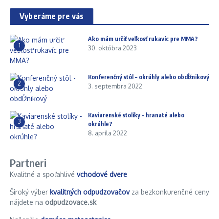
Vyberáme pre vás
Ako mám určiť veľkosť rukavíc pre MMA?
1
30. októbra 2023
Konferenčný stôl – okrúhly alebo obdĺžnikový
2
3. septembra 2022
Kaviarenské stolíky – hranaté alebo
3
okrúhle?
8. apríla 2022
Partneri
Kvalitné a spoľahlivé
vchodové dvere
Široký výber
kvalitných odpudzovačov
za bezkonkurenčné ceny
nájdete na
odpudzovace.sk