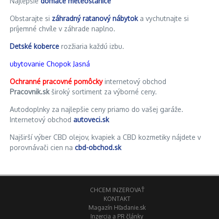
Najlepšie
domáce meteostanice
Obstarajte si
záhradný ratanový nábytok
a vychutnajte si
príjemné chvíle v záhrade naplno.
Detské koberce
rozžiaria každú izbu.
ubytovanie Chopok Jasná
Ochranné pracovné pomôcky
internetový obchod
Pracovnik.sk
široký sortiment za výborné ceny.
Autodoplnky za najlepšie ceny priamo do vašej garáže.
Internetový obchod
autoveci.sk
Najširší výber CBD olejov, kvapiek a CBD kozmetiky nájdete v
porovnávači cien na
cbd-obchod.sk
CHCEM INZEROVAŤ
KONTAKT
Magazín Hľadanie.sk
Inzercia a PR články