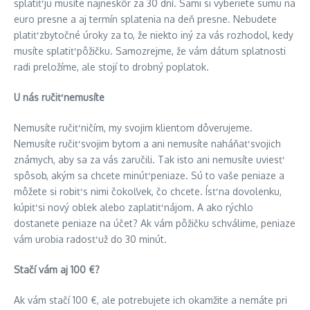
splatiť ju musíte najneskôr za 30 dní. Sami si vyberiete sumu na
euro presne a aj termín splatenia na deň presne. Nebudete
platiť zbytočné úroky za to, že niekto iný za vás rozhodol, kedy
musíte splatiť pôžičku. Samozrejme, že vám dátum splatnosti
radi preložíme, ale stojí to drobný poplatok.
U n
á
s ru
č
i
ť
nemus
í
te
Nemusíte ručiť ničím, my svojim klientom dôverujeme.
Nemusíte ručiť svojim bytom a ani nemusíte naháňať svojich
známych, aby sa za vás zaručili. Tak isto ani nemusíte uviesť
spôsob, akým sa chcete minúť peniaze. Sú to vaše peniaze a
môžete si robiť s nimi čokoľvek, čo chcete. Ísť na dovolenku,
kúpiť si nový oblek alebo zaplatiť nájom. A ako rýchlo
dostanete peniaze na účet? Ak vám pôžičku schválime, peniaze
vám urobia radosť už do 30 minút.
Sta
čí
v
á
m aj 100
€
?
Ak vám stačí 100 €, ale potrebujete ich okamžite a nemáte pri