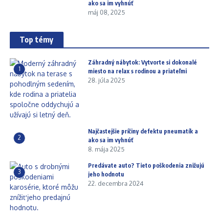
ako sa im vyhnúť
máj 08, 2025
Top témy
Záhradný nábytok: Vytvorte si dokonalé
1
miesto na relax s rodinou a priateľmi
28. júla 2025
Najčastejšie príčiny defektu pneumatík a
2
ako sa im vyhnúť
8. mája 2025
Predávate auto? Tieto poškodenia znižujú
3
jeho hodnotu
22. decembra 2024