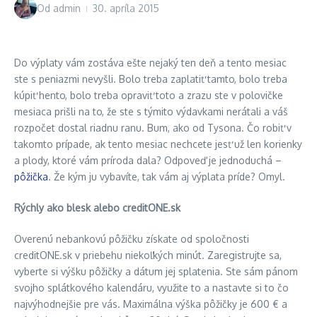
Od
admin
30. apríla 2015
Do výplaty vám zostáva ešte nejaký ten deň a tento mesiac
ste s peniazmi nevyšli. Bolo treba zaplatiť tamto, bolo treba
kúpiť hento, bolo treba opraviť toto a zrazu ste v polovičke
mesiaca prišli na to, že ste s týmito výdavkami nerátali a váš
rozpočet dostal riadnu ranu. Bum, ako od Tysona. Čo robiť v
takomto prípade, ak tento mesiac nechcete jesť už len korienky
a plody, ktoré vám príroda dala? Odpoveď je jednoduchá –
pôžička
. Že kým ju vybavíte, tak vám aj výplata príde? Omyl.
R
ý
chly ako blesk alebo creditONE.sk
Overenú nebankovú pôžičku získate od spoločnosti
creditONE.sk v priebehu niekoľkých minút. Zaregistrujte sa,
vyberte si výšku pôžičky a dátum jej splatenia. Ste sám pánom
svojho splátkového kalendáru, využite to a nastavte si to čo
najvýhodnejšie pre vás. Maximálna výška pôžičky je 600 € a