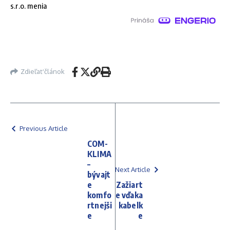
s.r.o. menia
Zdieľať článok
Previous Article
COM-
KLIMA
–
Next Article
bývajt
e
Zažiart
komfo
e vďaka
rtnejši
kabelk
e
e