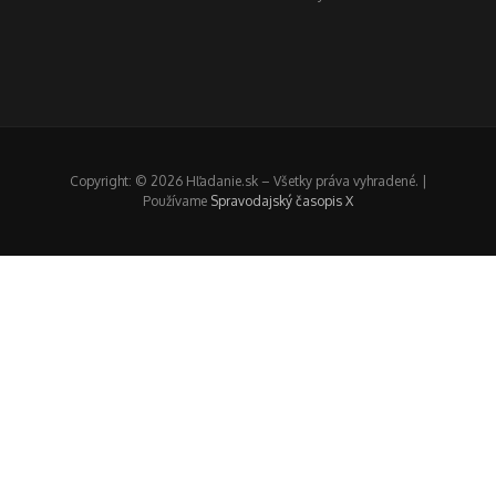
Copyright: © 2026 Hľadanie.sk – Všetky práva vyhradené. |
Používame
Spravodajský časopis X