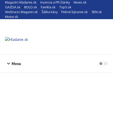
Preskočiť na obsah
Magazín Hľadanie.sk
Inzercia a PR články
News.sk
GAZDA.sk
BOLD.sk
Família.sk
Top5.sk
Wellness Magazin.sk
Šálka kávy
Pekné bývanie.sk
SEN.sk
Motor.sk
Menu