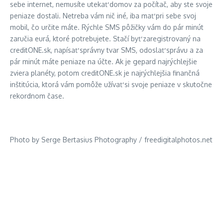
sebe internet, nemusíte utekať domov za počítač, aby ste svoje
peniaze dostali. Netreba vám nič iné, iba mať pri sebe svoj
mobil, čo určite máte. Rýchle SMS pôžičky vám do pár minút
zaručia eurá, ktoré potrebujete. Stačí byť zaregistrovaný na
creditONE.sk, napísať správny tvar SMS, odoslať správu a za
pár minút máte peniaze na účte. Ak je gepard najrýchlejšie
zviera planéty, potom creditONE.sk je najrýchlejšia finančná
inštitúcia, ktorá vám pomôže užívať si svoje peniaze v skutočne
rekordnom čase.
Photo by Serge Bertasius Photography / freedigitalphotos.net