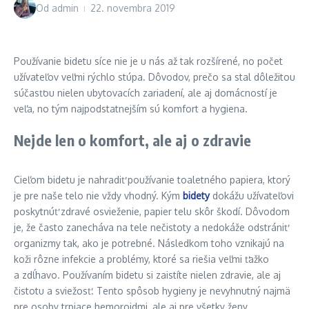
Od
admin
22. novembra 2019
Používanie bidetu síce nie je u nás až tak rozšírené, no počet
užívateľov veľmi rýchlo stúpa. Dôvodov, prečo sa stal dôležitou
súčasťou nielen ubytovacích zariadení, ale aj domácností je
veľa, no tým najpodstatnejším sú komfort a hygiena.
Nejde len o komfort, ale aj o zdravie
Cieľom bidetu je nahradiť používanie toaletného papiera, ktorý
je pre naše telo nie vždy vhodný. Kým
bidety
dokážu užívateľovi
poskytnúť zdravé osvieženie, papier telu skôr škodí. Dôvodom
je, že často zanecháva na tele nečistoty a nedokáže odstrániť
organizmy tak, ako je potrebné. Následkom toho vznikajú na
koži rôzne infekcie a problémy, ktoré sa riešia veľmi ťažko
a zdĺhavo. Používaním bidetu si zaistíte nielen zdravie, ale aj
čistotu a sviežosť. Tento spôsob hygieny je nevyhnutný najmä
pre osoby trpiace hemoroidmi, ale aj pre všetky ženy.