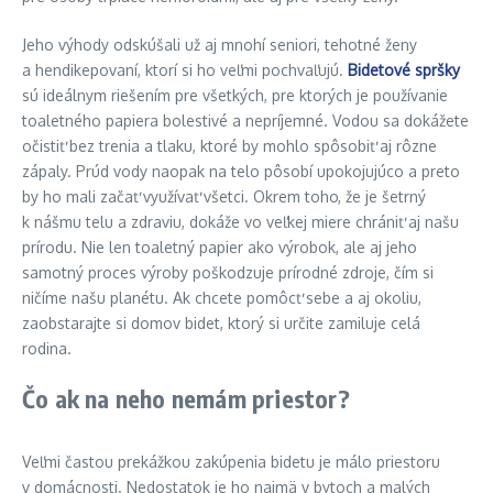
Jeho výhody odskúšali už aj mnohí seniori, tehotné ženy
a hendikepovaní, ktorí si ho veľmi pochvaľujú.
Bidetové spršky
sú ideálnym riešením pre všetkých, pre ktorých je používanie
toaletného papiera bolestivé a nepríjemné. Vodou sa dokážete
očistiť bez trenia a tlaku, ktoré by mohlo spôsobiť aj rôzne
zápaly. Prúd vody naopak na telo pôsobí upokojujúco a preto
by ho mali začať využívať všetci. Okrem toho, že je šetrný
k nášmu telu a zdraviu, dokáže vo veľkej miere chrániť aj našu
prírodu. Nie len toaletný papier ako výrobok, ale aj jeho
samotný proces výroby poškodzuje prírodné zdroje, čím si
ničíme našu planétu. Ak chcete pomôcť sebe a aj okoliu,
zaobstarajte si domov bidet, ktorý si určite zamiluje celá
rodina.
Čo ak na neho nemám priestor?
Veľmi častou prekážkou zakúpenia bidetu je málo priestoru
v domácnosti. Nedostatok je ho najmä v bytoch a malých