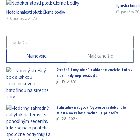
Lymská boreli
Nedokonalosti pleti: Čierne bodky
19. januára 2
20. augusta 2023
Hľadať:
Najnovšie
Najčítanejšie
Strešné boxy nie sú nákladné vozidlo: toto v
nich nikdy neprevážajte!
júl 19, 2026
Záhradný nábytok: Vytvorte si dokonalé
miesto na relax s rodinou a priateľmi
júl 28, 2025