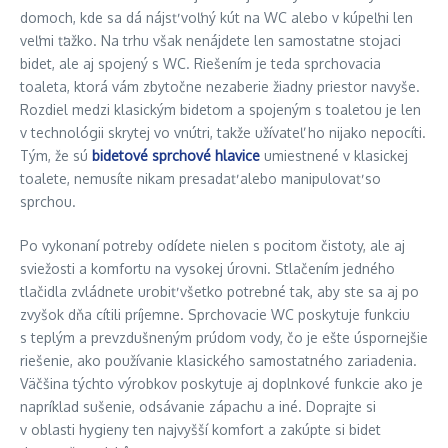
domoch, kde sa dá nájsť voľný kút na WC alebo v kúpeľni len
veľmi ťažko. Na trhu však nenájdete len samostatne stojaci
bidet, ale aj spojený s WC. Riešením je teda sprchovacia
toaleta, ktorá vám zbytočne nezaberie žiadny priestor navyše.
Rozdiel medzi klasickým bidetom a spojeným s toaletou je len
v technológii skrytej vo vnútri, takže užívateľ ho nijako nepocíti.
Tým, že sú
bidetové sprchové hlavice
umiestnené v klasickej
toalete, nemusíte nikam presadať alebo manipulovať so
sprchou.
Po vykonaní potreby odídete nielen s pocitom čistoty, ale aj
sviežosti a komfortu na vysokej úrovni. Stlačením jedného
tlačidla zvládnete urobiť všetko potrebné tak, aby ste sa aj po
zvyšok dňa cítili príjemne. Sprchovacie WC poskytuje funkciu
s teplým a prevzdušneným prúdom vody, čo je ešte úspornejšie
riešenie, ako používanie klasického samostatného zariadenia.
Väčšina týchto výrobkov poskytuje aj doplnkové funkcie ako je
napríklad sušenie, odsávanie zápachu a iné. Doprajte si
v oblasti hygieny ten najvyšší komfort a zakúpte si bidet