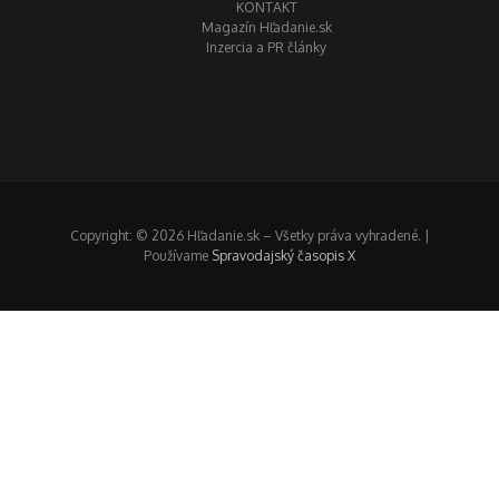
KONTAKT
Magazín Hľadanie.sk
Inzercia a PR články
Copyright: © 2026 Hľadanie.sk – Všetky práva vyhradené. |
Používame
Spravodajský časopis X