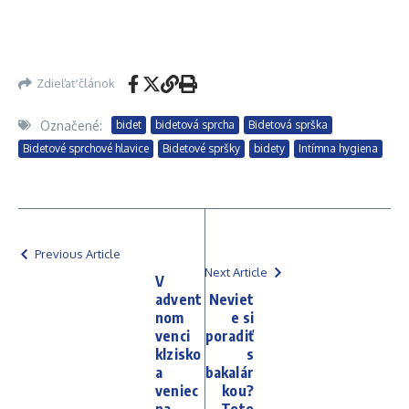
Zdieľať článok
Označené:
bidet
bidetová sprcha
Bidetová sprška
Bidetové sprchové hlavice
Bidetové spršky
bidety
Intímna hygiena
Previous Article
Next Article
V
advent
Neviet
nom
e si
venci
poradiť
klzisko
s
a
bakalár
veniec
kou?
na
Toto