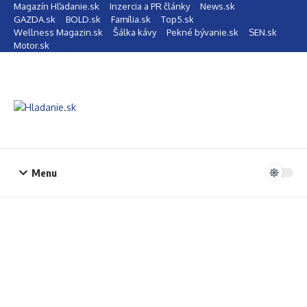
Preskočiť na obsah
Magazín Hľadanie.sk
Inzercia a PR články
News.sk
GAZDA.sk
BOLD.sk
Família.sk
Top5.sk
Wellness Magazin.sk
Šálka kávy
Pekné bývanie.sk
SEN.sk
Motor.sk
Menu