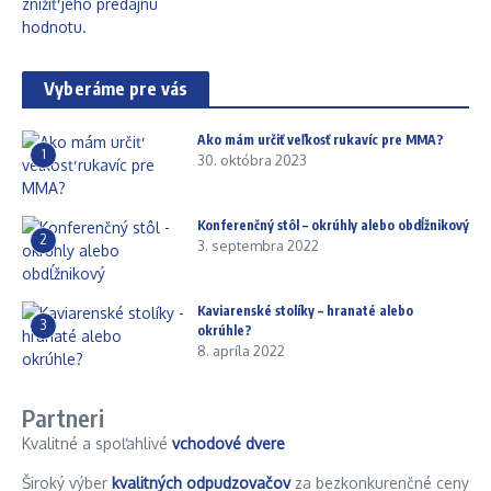
Vyberáme pre vás
Ako mám určiť veľkosť rukavíc pre MMA?
1
30. októbra 2023
Konferenčný stôl – okrúhly alebo obdĺžnikový
2
3. septembra 2022
Kaviarenské stolíky – hranaté alebo
3
okrúhle?
8. apríla 2022
Partneri
Kvalitné a spoľahlivé
vchodové dvere
Široký výber
kvalitných odpudzovačov
za bezkonkurenčné ceny