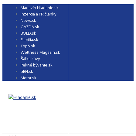
Preskočiť
Magazín Hľadanie.sk
na
Inzercia a PR články
obsah
News.sk
GAZDA.sk
BOLD.sk
Família.sk
Top5.sk
Wellness Magazin.sk
Šálka kávy
Pekné bývanie.sk
SEN.sk
Motor.sk