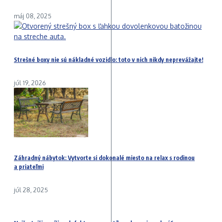
máj 08, 2025
Strešné boxy nie sú nákladné vozidlo: toto v nich nikdy neprevážajte!
júl 19, 2026
Záhradný nábytok: Vytvorte si dokonalé miesto na relax s rodinou
a priateľmi
júl 28, 2025