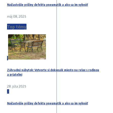
Najčastejšie príčiny defektu pneumatík a ako sa im vyhnúť
máj 08, 2025
Top témy
1
Záhradný nábytok: Vytvorte si dokonalé miesto na relax s rodinou
a priateľmi
28. júla 2025
2
Najčastejšie príčiny defektu pneumatík a ako sa im vyhnúť