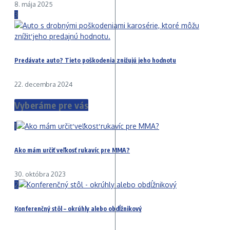
8. mája 2025
3
Predávate auto? Tieto poškodenia znižujú jeho hodnotu
22. decembra 2024
Vyberáme pre vás
1
Ako mám určiť veľkosť rukavíc pre MMA?
30. októbra 2023
2
Konferenčný stôl – okrúhly alebo obdĺžnikový