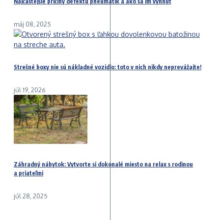
Najčastejšie príčiny defektu pneumatík a ako sa im vyhnúť
máj 08, 2025
Strešné boxy nie sú nákladné vozidlo: toto v nich nikdy neprevážajte!
júl 19, 2026
Záhradný nábytok: Vytvorte si dokonalé miesto na relax s rodinou
a priateľmi
júl 28, 2025