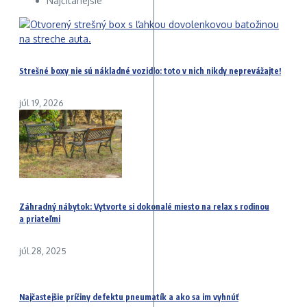
Najčítanejšie
Strešné boxy nie sú nákladné vozidlo: toto v nich nikdy neprevážajte!
júl 19, 2026
Záhradný nábytok: Vytvorte si dokonalé miesto na relax s rodinou
a priateľmi
júl 28, 2025
Najčastejšie príčiny defektu pneumatík a ako sa im vyhnúť