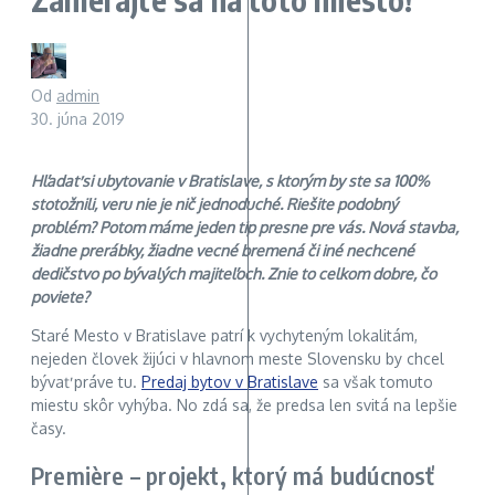
Od
admin
30. júna 2019
Hľadať si ubytovanie v Bratislave, s ktorým by ste sa 100%
stotožnili, veru nie je nič jednoduché. Riešite podobný
problém? Potom máme jeden tip presne pre vás. Nová stavba,
žiadne prerábky, žiadne vecné bremená či iné nechcené
dedičstvo po bývalých majiteľoch. Znie to celkom dobre, čo
poviete?
Staré Mesto v Bratislave patrí k vychyteným lokalitám,
nejeden človek žijúci v hlavnom meste Slovensku by chcel
bývať práve tu.
Predaj bytov v Bratislave
sa však tomuto
miestu skôr vyhýba. No zdá sa, že predsa len svitá na lepšie
časy.
Première – projekt, ktorý má budúcnosť