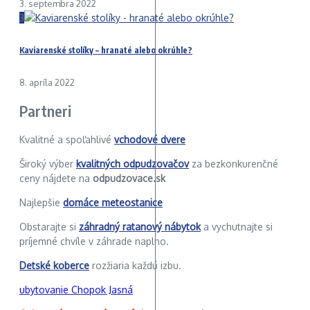
3. septembra 2022
3
Kaviarenské stolíky – hranaté alebo okrúhle?
8. apríla 2022
Partneri
Kvalitné a spoľahlivé
vchodové dvere
Široký výber
kvalitných odpudzovačov
za bezkonkurenčné
ceny nájdete na
odpudzovace.sk
Najlepšie
domáce meteostanice
Obstarajte si
záhradný ratanový nábytok
a vychutnajte si
príjemné chvíle v záhrade naplno.
Detské koberce
rozžiaria každú izbu.
ubytovanie Chopok Jasná