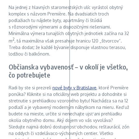
Na jednej z hlavných staromestských ulíc vyrástol obytný
komplex s názvom Première. Na dvadsiatich troch
podlažiach tu nájdete byty, apartmány či štúdiá
s rôznorodými výmerami a dispozičnými riešeniami.
Minimálna výmera tunajších obytných jednotiek začína na 32
2
m
, tá maximálna však presahuje hranicu 120 „štvorcov“.
Treba dodať, že každé bývanie disponuje vlastnou terasou,
lodžiou či balkónom.
Občianska vybavenosť – v okolí je všetko,
čo potrebujete
Radi by ste si prezreli
nové byty v Bratislave
, ktoré Première
ponúka? Kliknite si na oficiálny web projektu a dohodnite si
stretnutie s prehliadkou vzorového bytu! Nachádza sa na 12
podlaží a je vybavený moderným nábytkom na mieru. Keď už
budete na mieste, určite si nenechajte ujsť ani prehliadku
okolia obytného domu. Aký dojem vo vás vyvoláva?
Sledujte najmä dobrú dostupnosť obchodov, reštaurácií, zón
na oddych či vzdelávaco-výchovných centier. Všetko