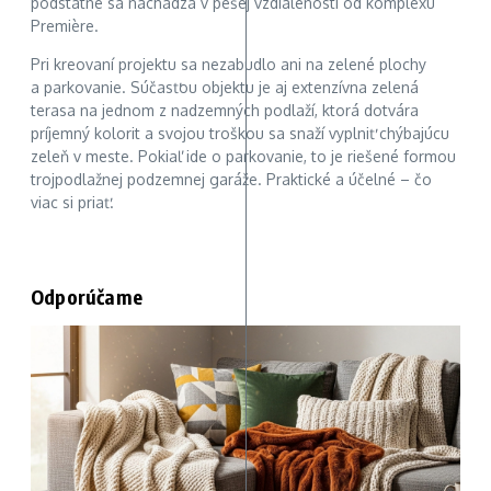
podstatné sa nachádza v pešej vzdialenosti od komplexu
Première.
Pri kreovaní projektu sa nezabudlo ani na zelené plochy
a parkovanie. Súčasťou objektu je aj extenzívna zelená
terasa na jednom z nadzemných podlaží, ktorá dotvára
príjemný kolorit a svojou troškou sa snaží vyplniť chýbajúcu
zeleň v meste. Pokiaľ ide o parkovanie, to je riešené formou
trojpodlažnej podzemnej garáže. Praktické a účelné – čo
viac si priať.
Odporúčame